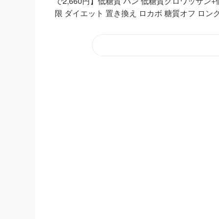
で2,660円】低糖質 パン 低糖質クロワッサン
限 ダイエット 置き換え ロカボ 糖質オフ ロングラ