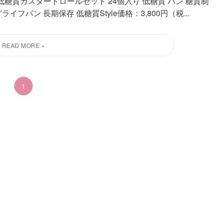
+低糖質カスタードロールセット 24個入り 低糖質 パン 糖質制
イフパン 長期保存 低糖質Style価格：3,800円（税...
1