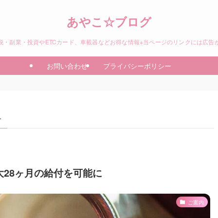
あやこ☆ブログ
税・副業・投資やETCカード、車載器などお得な情報※当ページのリンクには広告
お問い合わせ
プライバシーポリシー
–
28ヶ月の給付を可能に
ご案内