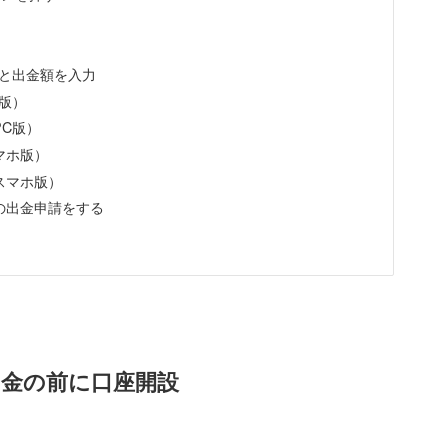
スと出金額を入力
C版）
PC版）
スマホ版）
（スマホ版）
）の出金申請をする
出金の前に口座開設